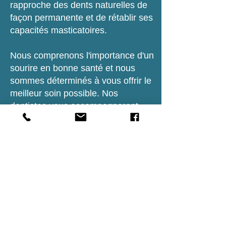
rapproche des dents naturelles de
façon permanente et de rétablir ses
capacités masticatoires.
Nous comprenons l'importance d'un
sourire en bonne santé et nous
sommes déterminés à vous offrir le
meilleur soin possible. Nos
dentistes vous accompagneront
tout au long du processus pour
s'assurer que vous êtes
entièrement satisfait des résultats.
Prenez rendez-vous dès
aujourd'hui et laissez-nous vous
aider à retrouver un sourire éclatant
et fonctionnel. Notre équipe
dévouée est prête à vous accueillir